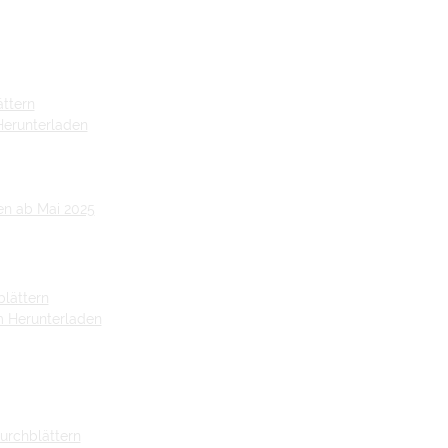
ättern
 Herunterladen
en ab Mai 2025
lättern
um Herunterladen
urchblättern