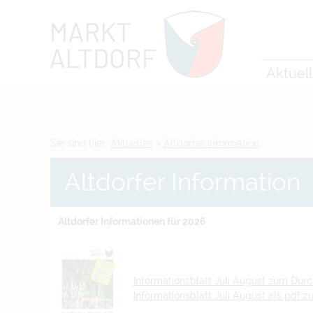
Zum Inhalt
,
zur Navigation
oder
zur Startseite
springen.
chließen
Aktuel
Sie sind hier:
Aktuelles
>
Altdorfer Information
Altdorfer Information
Altdorfer Informationen für 2026
Informationsblatt Juli August zum Durc
Informationsblatt Juli August als pdf 