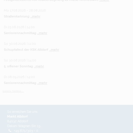
Mo 17.08.2026 - 28.08.2026
Straßenkehrung
...mehr
Di 25.08.2026 | 14:00
Seniorennachmittag
...mehr
So 30.08.2026 | 11:00
Schupfafest der KSK Altdorf
...mehr
So 30.08.2026 | 14:00
5. offener Sonntag
...mehr
Di 08.09.2026 | 14:00
Seniorennachmittag
...mehr
weitere Termine ...
So erreichen Sie uns
Markt Altdorf
84032 Altdorf
Dekan-Wagner-Str. 13
+49 871/303 - 0