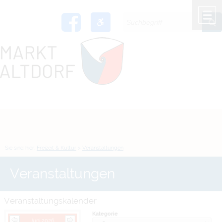
Zum Inhalt
,
zur Navigation
oder
zur Startseite
springen.
chließen
M
Sie sind hier:
Freizeit & Kultur
>
Veranstaltungen
Veranstaltungen
Veranstaltungskalender
Kategorie
Juni 2026