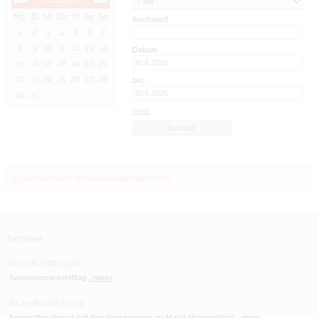
Mo
Di
Mi
Do
Fr
Sa
So
Suchwort
1
2
3
4
5
6
7
8
9
10
11
12
13
14
Datum
15
16
17
18
19
20
21
22
23
24
25
26
27
28
bis:
29
30
reset
Es wurden keine Veranstaltungen gefunden.
Termine
Di 11.08.2026 | 14:00
Seniorennachmittag
...mehr
Sa 15.08.2026 | 10:30
Festgottesdienst mit Kräutersegnung zu Mariä Himmelfahrt
...mehr