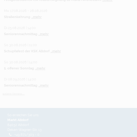
Mo 17.08.2026 - 28.08.2026
Straßenkehrung
...mehr
Di 25.08.2026 | 14:00
Seniorennachmittag
...mehr
So 30.08.2026 | 11:00
Schupfafest der KSK Altdorf
...mehr
So 30.08.2026 | 14:00
5. offener Sonntag
...mehr
Di 08.09.2026 | 14:00
Seniorennachmittag
...mehr
weitere Termine ...
So erreichen Sie uns
Markt Altdorf
84032 Altdorf
Dekan-Wagner-Str. 13
+49 871/303 - 0