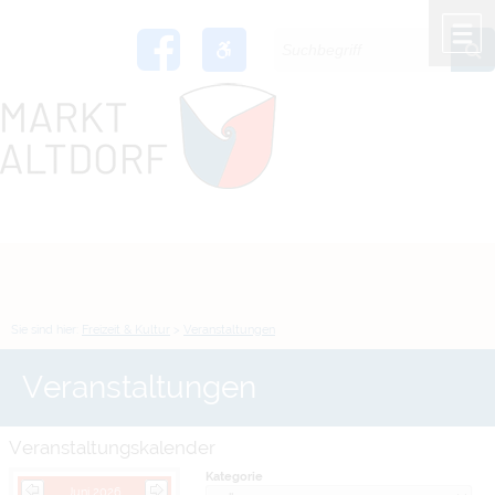
Zum Inhalt
,
zur Navigation
oder
zur Startseite
springen.
chließen
M
Sie sind hier:
Freizeit & Kultur
>
Veranstaltungen
Veranstaltungen
Veranstaltungskalender
Kategorie
Juni 2026