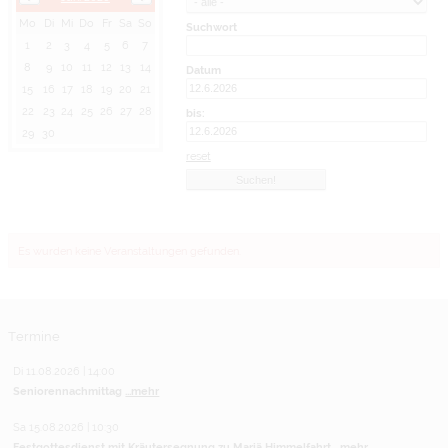
Mo
Di
Mi
Do
Fr
Sa
So
Suchwort
1
2
3
4
5
6
7
8
9
10
11
12
13
14
Datum
15
16
17
18
19
20
21
22
23
24
25
26
27
28
bis:
29
30
reset
Es wurden keine Veranstaltungen gefunden.
Termine
Di 11.08.2026 | 14:00
Seniorennachmittag
...mehr
Sa 15.08.2026 | 10:30
Festgottesdienst mit Kräutersegnung zu Mariä Himmelfahrt
...mehr