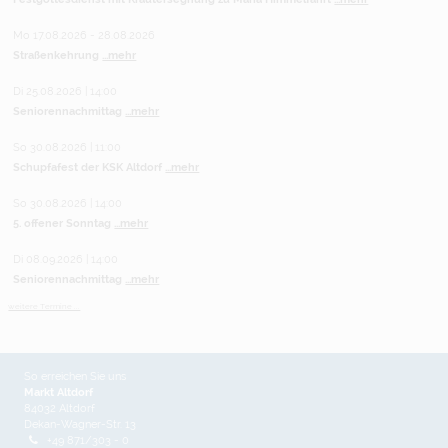
Mo 17.08.2026 - 28.08.2026
Straßenkehrung
...mehr
Di 25.08.2026 | 14:00
Seniorennachmittag
...mehr
So 30.08.2026 | 11:00
Schupfafest der KSK Altdorf
...mehr
So 30.08.2026 | 14:00
5. offener Sonntag
...mehr
Di 08.09.2026 | 14:00
Seniorennachmittag
...mehr
weitere Termine ...
So erreichen Sie uns
Markt Altdorf
84032 Altdorf
Dekan-Wagner-Str. 13
+49 871/303 - 0