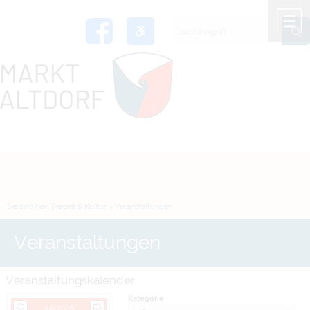
Zum Inhalt
,
zur Navigation
oder
zur Startseite
springen.
chließen
M
Sie sind hier:
Freizeit & Kultur
>
Veranstaltungen
Veranstaltungen
Veranstaltungskalender
Kategorie
Juli 2026