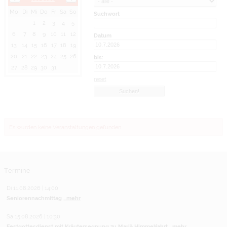
Mo
Di
Mi
Do
Fr
Sa
So
Suchwort
1
2
3
4
5
6
7
8
9
10
11
12
Datum
13
14
15
16
17
18
19
20
21
22
23
24
25
26
bis:
27
28
29
30
31
reset
Es wurden keine Veranstaltungen gefunden.
Termine
Di 11.08.2026 | 14:00
Seniorennachmittag
...mehr
Sa 15.08.2026 | 10:30
Festgottesdienst mit Kräutersegnung zu Mariä Himmelfahrt
...mehr