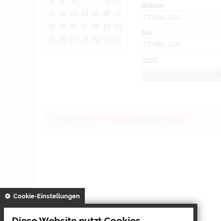
Datum
11
12
13
14
15
16
17
18
19
20
21
22
23
24
bis:
25
26
27
28
29
30
31
reset
Es wurden keine Veranstaltungen gefunden.
gespeichert
Cookie-Einstellungen
Diese Website nutzt Cookies