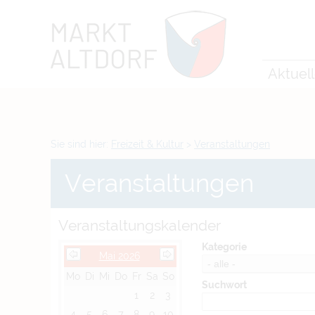
Zum Inhalt
,
zur Navigation
oder
zur Startseite
springen.
chließen
Aktuel
Sie sind hier:
Freizeit & Kultur
>
Veranstaltungen
Veranstaltungen
Veranstaltungskalender
Kategorie
Mai 2026
Mo
Di
Mi
Do
Fr
Sa
So
Suchwort
1
2
3
4
5
6
7
8
9
10