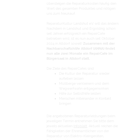
übersteigen die Reparaturkosten häufig den
Wert des gesamten Produktes und nötigen
uns zum Neukauf.
ReparaturKultur Landshut e.V. will das ändern.
Nachdem in Landshut und Ergolding schon
seit Jahren erfolgreich ein RepairCafe
betrieben wird, ist es nun auch seit Oktober
2024 in Altdorf soweit!
Zusammen mit der
Nachbarschaftshilfe Altdorf (ANNA) findet
nun alle zwei Monate ein RepairCafe im
Bürgersaal in Altdorf statt.
Die Ziele des RepairCafes sind:
Die Kultur der Reparatur wieder
aufleben lassen
Müllberge verkleinern und dem
Wegwerfwahn entgegenwirken
Hilfe zur Selbsthilfe leisten
Menschen miteinander in Kontakt
bringen
Die angebotenen Reparaturleistungen beim
jeweiligen Termin entnehmen Sie bitte dem
jeweils aktuellen
Infoblatt
. Aktuell reichen die
Fähigkeiten der Ehrenamtlichen von der
Reparatur von Elektro-Kleingeräten,