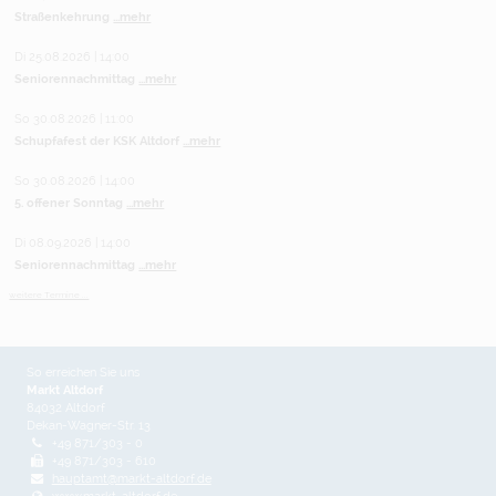
Straßenkehrung
...mehr
Di 25.08.2026 | 14:00
Seniorennachmittag
...mehr
So 30.08.2026 | 11:00
Schupfafest der KSK Altdorf
...mehr
So 30.08.2026 | 14:00
5. offener Sonntag
...mehr
Di 08.09.2026 | 14:00
Seniorennachmittag
...mehr
weitere Termine ...
So erreichen Sie uns
Markt Altdorf
84032 Altdorf
Dekan-Wagner-Str. 13
+49 871/303 - 0
+49 871/303 - 610
hauptamt@markt-altdorf.de