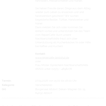
Fahrrädern, Messerschleifen und Nähen.
Sie haben Freude daran, Dinge aus dem Alltag
wieder zum Leben zu erwecken und sind
handwerklich geschickt? Wir suchen
begeisterte Bastler, Tüftler, Handwerker und
Näher.
Dann melden Sie sich oder kommen Sie
einfach vorbei und unterstützen Sie das Team
vom RepairCafe! Auch unsere
Nachbarschaftshilfe freut sich über
Unterstützung als Kuchenbäcker/in oder Hilfe
bei Kaffee und Kuchen!
Kontakt:
www.repaircafe-landshut.de
oder
Frau Möller (Sprecherin Nachbarschaftshilfe
ANNA) unter 01573 – 4898278
Termin:
27.09.2026 von 15:00
bis 18:00 Uhr
Kategorie:
Verschiedenes
Ort:
Bürgersaal Altdorf, Dekan-Wagner-Str. 15,
84032 Altdorf