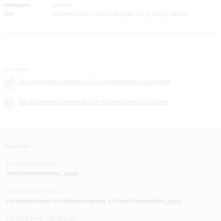
Kategorie:
Specials
Ort:
Bücherei Altdorf, Dekan-Wagner-Str. 15, 84032 Altdorf
Downloads
Die gefundenen Termine als VCS-Kalenderdatei downloaden
Die gefundenen Termine als iCal-Kalenderdatei downloaden
Termine
Di 11.08.2026 | 14:00
Seniorennachmittag
...mehr
Sa 15.08.2026 | 10:30
Festgottesdienst mit Kräutersegnung zu Mariä Himmelfahrt
...mehr
Mo 17.08.2026 - 28.08.2026