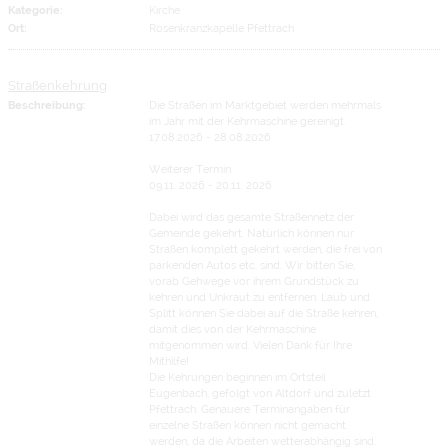
Kategorie:
Kirche
Ort:
Rosenkranzkapelle Pfettrach
Straßenkehrung
Beschreibung:
Die Straßen im Marktgebiet werden mehrmals
im Jahr mit der Kehrmaschine gereinigt.
17.08.2026 - 28.08.2026
Weiterer Termin:
09.11. 2026 - 20.11. 2026
Dabei wird das gesamte Straßennetz der
Gemeinde gekehrt. Natürlich können nur
Straßen komplett gekehrt werden, die frei von
parkenden Autos etc. sind. Wir bitten Sie,
vorab Gehwege vor ihrem Grundstück zu
kehren und Unkraut zu entfernen. Laub und
Splitt können Sie dabei auf die Straße kehren,
damit dies von der Kehrmaschine
mitgenommen wird. Vielen Dank für Ihre
Mithilfe!
Die Kehrungen beginnen im Ortsteil
Eugenbach, gefolgt von Altdorf und zuletzt
Pfettrach. Genauere Terminangaben für
einzelne Straßen können nicht gemacht
werden, da die Arbeiten wetterabhängig sind.