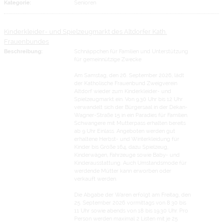
Kategorie:
Senioren
Kinderkleider- und Spielzeugmarkt des Altdorfer Kath.
Frauenbundes
Beschreibung:
Schnäppchen für Familien und Unterstützung
für gemeinnützige Zwecke
Am Samstag, den 26. September 2026, lädt
der Katholische Frauenbund Zweigverein
Altdorf wieder zum Kinderkleider- und
Spielzeugmarkt ein. Von 9.30 Uhr bis 12 Uhr
verwandelt sich der Bürgersaal in der Dekan-
Wagner-Straße 15 in ein Paradies für Familien.
Schwangere mit Mutterpass erhalten bereits
ab 9 Uhr Einlass. Angeboten werden gut
erhaltene Herbst- und Winterkleidung für
Kinder bis Größe 164, dazu Spielzeug,
Kinderwägen, Fahrzeuge sowie Baby- und
Kinderausstattung. Auch Umstandsmode für
werdende Mütter kann erworben oder
verkauft werden.
Die Abgabe der Waren erfolgt am Freitag, den
25. September 2026 vormittags von 8.30 bis
11 Uhr sowie abends von 18 bis 19.30 Uhr. Pro
Person werden maximal 2 Listen mit je 25