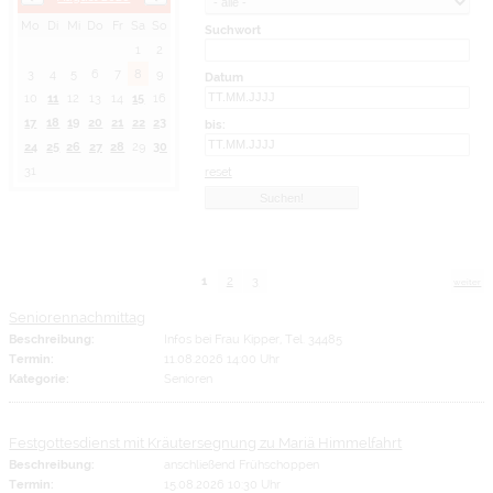
Mo
Di
Mi
Do
Fr
Sa
So
Suchwort
1
2
3
4
5
6
7
8
9
Datum
10
11
12
13
14
15
16
17
18
19
20
21
22
23
bis:
24
25
26
27
28
29
30
31
reset
1
2
3
weiter
Seniorennachmittag
Beschreibung:
Infos bei Frau Kipper, Tel. 34485
Termin:
11.08.2026 14:00 Uhr
Kategorie:
Senioren
Festgottesdienst mit Kräutersegnung zu Mariä Himmelfahrt
Beschreibung:
anschließend Frühschoppen
Termin:
15.08.2026 10:30 Uhr