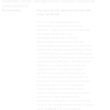
Kostenloser Vortrag: "Was kann ich tun, wenn der Schmerz das
Leben bestimmt?"
Beschreibung:
Was kann ich tun, wenn der Schmerz das
Leben bestimmt?
Etwa 17% aller Deutschen sind von
andauernden, chronischen Schmerzen
betroffen - mehr als 12 Millionen Menschen.
Die meisten haben eine lange
Leidensgeschichte hinter sich mit
Medikamenten, Spritzenbehandlungen,
Physiotherapie und häufig auch mehrfachen
Operationen. Bewegungsvermeidung, Schon-
und Fehlhaltungen, zunehmende Hilflosigkeit
und frustrierende Therapieversuche führen zu
schwindender Hoffnung auf Besserung und
letztlich zu Auswirkungen im Alltag und
sozialen Bereich – die Lebensqualität ist
deutlich beeinträchtigt. Die Behandlung
chronischer Schmerzen unterscheidet sich
gravierend von jener bei akuten Schmerzen:
Besserung kann durch die sogenannte
multimodale Schmerztherapie erreicht
werden. Chefarzt Dr. Benjamin Reichenbach-
Klinke spricht über die Behandlung
chronischer Schmerzen im Interdisziplinären
Zentrum für Schmerzmedizin an der LA-Regio
Klinik Vilsbiburg und wie chronische