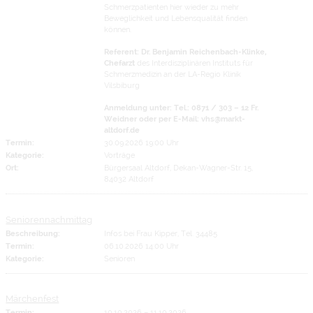
Schmerzpatienten hier wieder zu mehr
Beweglichkeit und Lebensqualität finden
können.
Referent: Dr. Benjamin Reichenbach-Klinke,
Chefarzt
des Interdisziplinären Instituts für
Schmerzmedizin an der LA-Regio Klinik
Vilsbiburg
Anmeldung unter: Tel.: 0871 / 303 – 12 Fr.
Weidner oder per E-Mail: vhs@markt-
altdorf.de
Termin:
30.09.2026 19:00 Uhr
Kategorie:
Vorträge
Ort:
Bürgersaal Altdorf, Dekan-Wagner-Str. 15,
84032 Altdorf
Seniorennachmittag
Beschreibung:
Infos bei Frau Kipper, Tel. 34485
Termin:
06.10.2026 14:00 Uhr
Kategorie:
Senioren
Märchenfest
Termin:
10.10.2026
–
11.10.2026