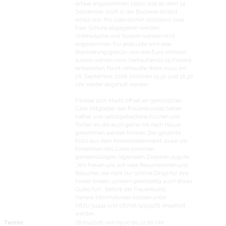
Artikel angenommen. Listen sind ab dem 14.
September 2026 in der Bücherei Altdorf
erhält-lich. Pro Liste dürfen höchstens zwei
Paar Schuhe abgegeben werden,
Unterwäsche und Socken werden nicht
angenommen. Für jede Liste wird eine
Bearbeitungsgebühr von drei Euro erhoben,
zudem werden vom Verkaufserlös 15 Prozent
einbehalten. Nicht verkaufte Ware muss am
26. September 2026 zwischen 15.30 und 16.30
Uhr wieder abgeholt werden.
Parallel zum Markt öffnet ein gemütliches
Café. Mitglieder des Frauenbundes bieten
Kaffee und selbstgebackene Kuchen und
Torten an, die auch gerne mit nach Hause
genommen werden können. Der gesamte
Erlös aus dem Kinderkleidermarkt sowie die
Einnahmen des Cafés kommen
gemeinnützigen, regionalen Zwecken zugute.
„Wir freuen uns auf viele Besucherinnen und
Besucher, die nicht nur schöne Dinge für ihre
Kinder finden, sondern gleichzeitig auch etwas
Gutes tun“, betont der Frauenbund.
Nähere Informationen können unter
0871/34491 und 08708/4319976 eingeholt
werden.
Termin:
26.09.2026 von 09:30
bis 12:00 Uhr