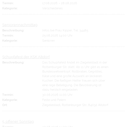
Termin:
17.08.2026
–
28.08.2026
Kategorie:
Verschiedenes
Seniorennachmittag
Beschreibung:
Infos bei Frau Kipper, Tel. 34485
Termin:
25.08.2026 14:00 Uhr
Kategorie:
Senioren
Schupfafest der KSK Altdorf
Beschreibung:
Das Schupfafest findet im Ziegeleistadl in der
Rottenburger Str. statt. Ab 11 Uhr gibt es einen
Bundeswehreintopf, Rollbraten, Gegrilltes,
Käse und eine große Auswahl an leckeren
Kuchen. Die fleißigen Helfer freuen sich über
eine rege Beteiligung. Die Bevölkerung ist
dazu herzlich eingeladen.
Termin:
30.08.2026 11:00 Uhr
Kategorie:
Feste und Feiern
Ort:
Ziegeleistadl, Rottenburger Str., 84032 Altdorf
5. offener Sonntag
Termin:
30.08.2026 14:00 Uhr