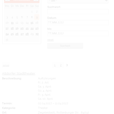
Mo
Di
Mi
Do
Fr
Sa
So
Suchwort
1
2
3
4
5
6
7
8
9
Datum
10
11
12
13
14
15
16
17
18
19
20
21
22
23
bis:
24
25
26
27
28
29
30
31
reset
1
2
3
zurück
Altdorfer Stadltheater
Beschreibung:
Aufführungen:
Fr, 2. Aril
Sa, 3. April
So, 4. April
Fr, 9. April
Sa, 10. April
Termin:
02.04.2027
–
11.04.2027
Kategorie:
Theater
Ort:
Ziegeleistadtl, Rottenburger Str. , 84032