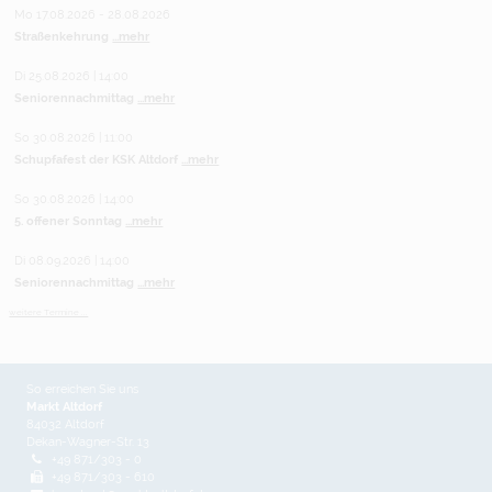
Mo 17.08.2026 - 28.08.2026
Straßenkehrung
...mehr
Di 25.08.2026 | 14:00
Seniorennachmittag
...mehr
So 30.08.2026 | 11:00
Schupfafest der KSK Altdorf
...mehr
So 30.08.2026 | 14:00
5. offener Sonntag
...mehr
Di 08.09.2026 | 14:00
Seniorennachmittag
...mehr
weitere Termine ...
So erreichen Sie uns
Markt Altdorf
84032 Altdorf
Dekan-Wagner-Str. 13
+49 871/303 - 0
+49 871/303 - 610