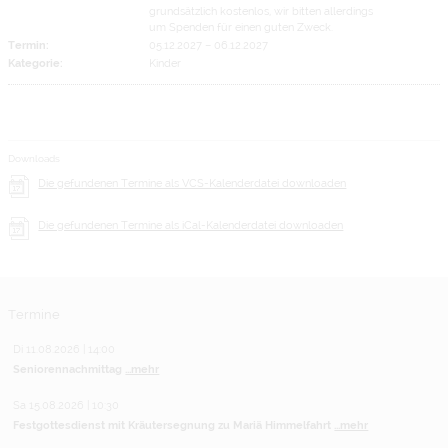
grundsätzlich kostenlos, wir bitten allerdings
um Spenden für einen guten Zweck.
Termin:
05.12.2027
–
06.12.2027
Kategorie:
Kinder
Downloads
Die gefundenen Termine als VCS-Kalenderdatei downloaden
Die gefundenen Termine als iCal-Kalenderdatei downloaden
Termine
Di 11.08.2026 | 14:00
Seniorennachmittag
...mehr
Sa 15.08.2026 | 10:30
Festgottesdienst mit Kräutersegnung zu Mariä Himmelfahrt
...mehr