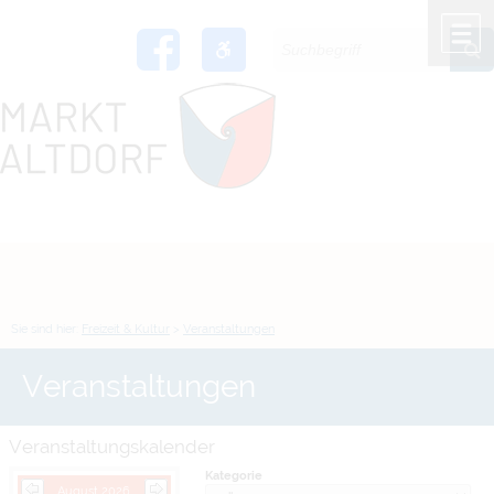
Zum Inhalt
,
zur Navigation
oder
zur Startseite
springen.
chließen
M
Sie sind hier:
Freizeit & Kultur
>
Veranstaltungen
Veranstaltungen
Veranstaltungskalender
Kategorie
August 2026