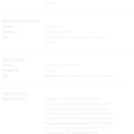
Altdorf
Back to School Party
Termin:
12.09.2027
Kategorie:
Feste und Feiern
Ort:
Ziegeleistadtl, Rottenburger Str. , 84032
Altdorf
Märchenfest
Termin:
09.10.2027
–
10.10.2027
Kategorie:
Kinder
Ort:
Ziegeleistadl, Rottenburger Str., 84032 Altdorf
Nikolausdienst
Beschreibung:
Initiative e.V. bietet Nikolausdienst an
Alle Jahre wieder kommt der Nikolaus samt
Krampus und Engerl ins Haus. Auch heuer
wieder am 05. und 06. Dezember zwischen 17
und 20 Uhr. Wir bitten um Anmeldung unter
nikolaus@initiative-altdorf.de
mit Angabe des
gewünschten Zeitraums, Anzahl der Kinder
und Adresse. Der Nikolausdienst ist