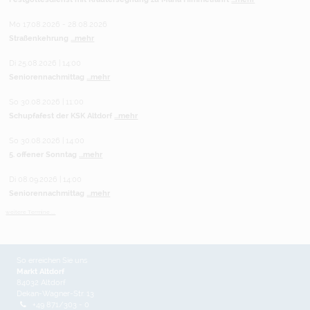
Mo 17.08.2026 - 28.08.2026
Straßenkehrung
...mehr
Di 25.08.2026 | 14:00
Seniorennachmittag
...mehr
So 30.08.2026 | 11:00
Schupfafest der KSK Altdorf
...mehr
So 30.08.2026 | 14:00
5. offener Sonntag
...mehr
Di 08.09.2026 | 14:00
Seniorennachmittag
...mehr
weitere Termine ...
So erreichen Sie uns
Markt Altdorf
84032 Altdorf
Dekan-Wagner-Str. 13
+49 871/303 - 0