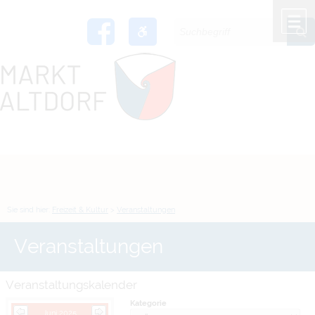
Zum Inhalt
,
zur Navigation
oder
zur Startseite
springen.
chließen
M
Sie sind hier:
Freizeit & Kultur
>
Veranstaltungen
Veranstaltungen
Veranstaltungskalender
Kategorie
Juni 2025