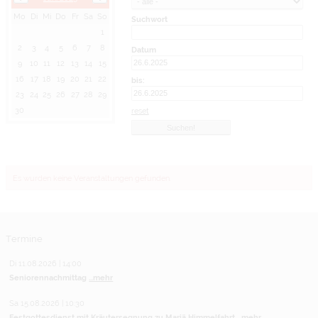
Mo
Di
Mi
Do
Fr
Sa
So
Suchwort
1
2
3
4
5
6
7
8
Datum
9
10
11
12
13
14
15
16
17
18
19
20
21
22
bis:
23
24
25
26
27
28
29
30
reset
Es wurden keine Veranstaltungen gefunden.
Termine
Di 11.08.2026 | 14:00
Seniorennachmittag
...mehr
Sa 15.08.2026 | 10:30
Festgottesdienst mit Kräutersegnung zu Mariä Himmelfahrt
...mehr