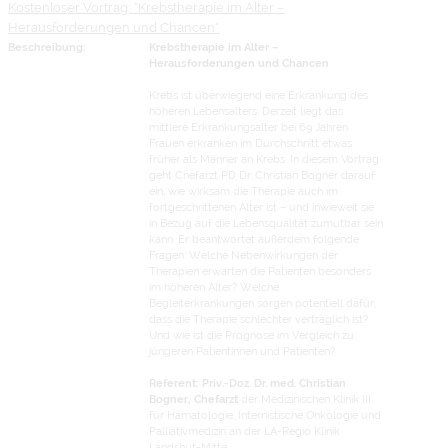
Kostenloser Vortrag: "Krebstherapie im Alter –
Herausforderungen und Chancen"
Beschreibung:
Krebstherapie im Alter –
Herausforderungen und Chancen
Krebs ist überwiegend eine Erkrankung des
höheren Lebensalters: Derzeit liegt das
mittlere Erkrankungsalter bei 69 Jahren.
Frauen erkranken im Durchschnitt etwas
früher als Männer an Krebs. In diesem Vortrag
geht Chefarzt PD Dr. Christian Bogner darauf
ein, wie wirksam die Therapie auch im
fortgeschrittenen Alter ist – und inwieweit sie
in Bezug auf die Lebensqualität zumutbar sein
kann. Er beantwortet außerdem folgende
Fragen: Welche Nebenwirkungen der
Therapien erwarten die Patienten besonders
im höheren Alter? Welche
Begleiterkrankungen sorgen potentiell dafür,
dass die Therapie schlechter verträglich ist?
Und wie ist die Prognose im Vergleich zu
jüngeren Patientinnen und Patienten?
Referent: Priv.-Doz. Dr. med. Christian
Bogner, Chefarzt
der Medizinischen Klinik III
für Hämatologie, Internistische Onkologie und
Palliativmedizin an der LA-Regio Klinik
Landshut-Mitte