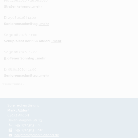
Mo 17.08.2026 - 28.08.2026
Straßenkehrung
...mehr
Di 25.08.2026 | 14:00
Seniorennachmittag
...mehr
So 30.08.2026 | 11:00
Schupfafest der KSK Altdorf
...mehr
So 30.08.2026 | 14:00
5. offener Sonntag
...mehr
Di 08.09.2026 | 14:00
Seniorennachmittag
...mehr
weitere Termine ...
So erreichen Sie uns
Markt Altdorf
84032 Altdorf
Dekan-Wagner-Str. 13
+49 871/303 - 0
+49 871/303 - 610
hauptamt@markt-altdorf.de