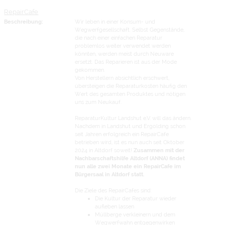
RepairCafe
Beschreibung:
Wir leben in einer Konsum- und
Wegwerfgesellschaft. Selbst Gegenstände,
die nach einer einfachen Reparatur
problemlos weiter verwendet werden
könnten, werden meist durch Neuware
ersetzt. Das Reparieren ist aus der Mode
gekommen.
Von Herstellern absichtlich erschwert,
übersteigen die Reparaturkosten häufig den
Wert des gesamten Produktes und nötigen
uns zum Neukauf.
ReparaturKultur Landshut e.V. will das ändern.
Nachdem in Landshut und Ergolding schon
seit Jahren erfolgreich ein RepairCafe
betrieben wird, ist es nun auch seit Oktober
2024 in Altdorf soweit!
Zusammen mit der
Nachbarschaftshilfe Altdorf (ANNA) findet
nun alle zwei Monate ein RepairCafe im
Bürgersaal in Altdorf statt.
Die Ziele des RepairCafes sind:
Die Kultur der Reparatur wieder
aufleben lassen
Müllberge verkleinern und dem
Wegwerfwahn entgegenwirken