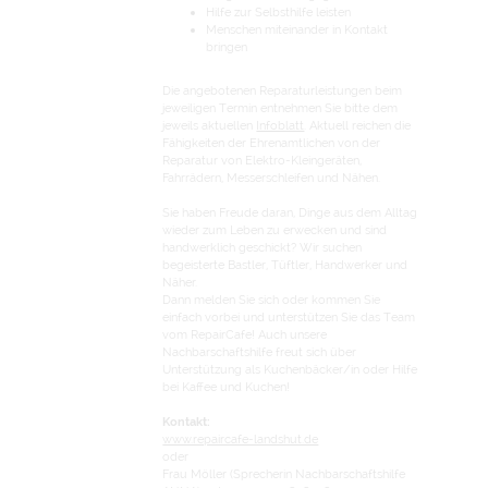
Hilfe zur Selbsthilfe leisten
Menschen miteinander in Kontakt
bringen
Die angebotenen Reparaturleistungen beim
jeweiligen Termin entnehmen Sie bitte dem
jeweils aktuellen
Infoblatt
. Aktuell reichen die
Fähigkeiten der Ehrenamtlichen von der
Reparatur von Elektro-Kleingeräten,
Fahrrädern, Messerschleifen und Nähen.
Sie haben Freude daran, Dinge aus dem Alltag
wieder zum Leben zu erwecken und sind
handwerklich geschickt? Wir suchen
begeisterte Bastler, Tüftler, Handwerker und
Näher.
Dann melden Sie sich oder kommen Sie
einfach vorbei und unterstützen Sie das Team
vom RepairCafe! Auch unsere
Nachbarschaftshilfe freut sich über
Unterstützung als Kuchenbäcker/in oder Hilfe
bei Kaffee und Kuchen!
Kontakt:
www.repaircafe-landshut.de
oder
Frau Möller (Sprecherin Nachbarschaftshilfe