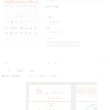
Mo
Di
Mi
Do
Fr
Sa
So
Suchwort
1
2
3
4
5
6
7
8
9
Datum
10
11
12
13
14
15
16
17
18
19
20
21
22
23
bis:
24
25
26
27
28
29
30
31
reset
1
2
3
zurück
weiter
23. Pfettrachtaler Lauf
Beschreibung:
Flyer zum Herunterladen