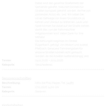
Dabei wird das gesamte Straßennetz der
Gemeinde gekehrt. Natürlich können nur
Straßen komplett gekehrt werden, die frei von
parkenden Autos etc. sind. Wir bitten Sie,
vorab Gehwege vor ihrem Grundstück zu
kehren und Unkraut zu entfernen. Laub und
Splitt können Sie dabei auf die Straße kehren,
damit dies von der Kehrmaschine
mitgenommen wird. Vielen Dank für Ihre
Mithilfe!
Die Kehrungen beginnen im Ortsteil
Eugenbach, gefolgt von Altdorf und zuletzt
Pfettrach. Genauere Terminangaben für
einzelne Straßen können nicht gemacht
werden, da die Arbeiten wetterabhängig sind.
Termin:
09.11.2026
–
20.11.2026
Kategorie:
Verschiedenes
Seniorennachmittag
Beschreibung:
Infos bei Frau Kipper, Tel. 34485
Termin:
17.11.2026 14:00 Uhr
Kategorie:
Senioren
Kinderbibeltag