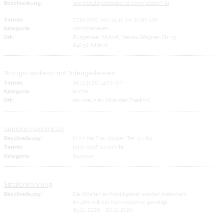
Beschreibung:
www.blutspendedienst.com/altdorf-la
Termin:
27.10.2026 von 15:30
bis 20:00 Uhr
Kategorie:
Verschiedenes
Ort:
Bürgersaal Altdorf, Dekan-Wagner-Str. 15,
84032 Altdorf
Wortgottesdienst mit Totengedenken
Termin:
01.11.2026 14:00 Uhr
Kategorie:
Kirche
Ort:
am Kreuz im Altdorfer Friedhof
Seniorennachmittag
Beschreibung:
Infos bei Frau Kipper, Tel. 34485
Termin:
03.11.2026 14:00 Uhr
Kategorie:
Senioren
Straßenkehrung
Beschreibung:
Die Straßen im Marktgebiet werden mehrmals
im Jahr mit der Kehrmaschine gereinigt.
09.11. 2026 - 20.11. 2026