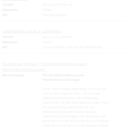
Termin:
18.11.2026 08:00 Uhr
Kategorie:
Kinder
Ort:
Pfarrsaal Altdorf
Gottesdienst zum Buß- und Bettag
Termin:
18.11.2026 19:00 Uhr
Kategorie:
Kirche
Ort:
voraussichtlich in der Neuen Nikolakirche
Kostenloser Vortrag: "Fit trotz Bluthochdruck und
Herzrhythmusstörungen"
Beschreibung:
Fit trotz Bluthochdruck und
Herzrhythmusstörungen
Unser Herz schlägt regelmäßig, rund um die
Uhr, an 365 Tagen im Jahr – für uns eine
Selbstverständlichkeit. Den Herzschlag
nehmen wir oft erst dann bewusst wahr, wenn
er unregelmäßig oder erhöht ist, für
Betroffene meist sehr beunruhigende
Herzrhythmusstörungen wie Herzrasen oder
Herzstolpern oder nicht erklärbare Schmerzen
in der Brust auftreten. Für die Herzgesundheit