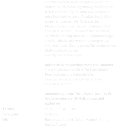
entscheidend ist auch ein gut eingestellter
Blutdruck: Ist dieser regelmäßig zu hoch und
treten vermehrt Symptome wie Schwindel
oder Kopfschmerzen auf, sollte dies ärztlich
abgeklärt werden. Der Oberarzt der
Medizinischen Klinik I an der LA-Regio Klinik
Landshut-Achdorf, Dr. Maximilian Winhard,
spricht im Vortrag über die Zusammenhänge
von Blutdruck und Herzerkrankungen und
informiert über Diagnose und Behandlung von
Bluthochdruck sowie
Herzrhythmusstörungen.
Referent: Dr. Maximilian Winhard, Oberarzt
in der Medizinischen Klinik für Kardiologie,
Pneumologie und Internistischer
Intensivmedizin an der LA-Regio Klinik
Landshut-Achdorf
Anmeldung unter: Tel.: 0871 / 303 – 12 Fr.
Weidner oder per E-Mail: vhs@markt-
altdorf.de
Termin:
18.11.2026 19:00 Uhr
Kategorie:
Vorträge
Ort:
Bürgersaal Altdorf, Dekan-Wagner-Str. 15,
84032 Altdorf