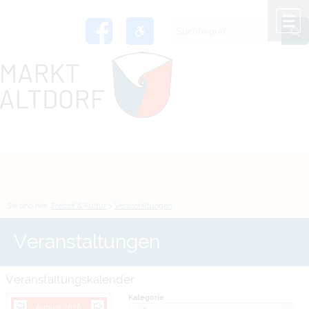
Zum Inhalt
,
zur Navigation
oder
zur Startseite
springen.
chließen
M
Sie sind hier:
Freizeit & Kultur
>
Veranstaltungen
Veranstaltungen
Veranstaltungskalender
Kategorie
August 2026