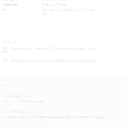
Kategorie:
Feste und Feiern
Ort:
Ziegeleistadtl, Rottenburger Str. , 84032
Altdorf
Downloads
Die gefundenen Termine als VCS-Kalenderdatei downloaden
Die gefundenen Termine als iCal-Kalenderdatei downloaden
Termine
Di 11.08.2026 | 14:00
Seniorennachmittag
...mehr
Sa 15.08.2026 | 10:30
Festgottesdienst mit Kräutersegnung zu Mariä Himmelfahrt
...mehr