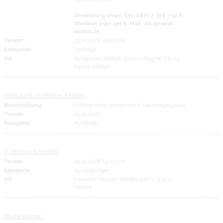
Anmeldung unter: Tel.: 0871 / 303 – 12 Fr.
Weidner oder per E-Mail: vhs@markt-
altdorf.de
Termin:
21.10.2026 19:00 Uhr
Kategorie:
Vorträge
Ort:
Bürgersaal Altdorf, Dekan-Wagner-Str. 15,
84032 Altdorf
Pfarrausflug Pfarrei Altdorf
Beschreibung:
Nähere Infos werden noch bekanntgegeben
Termin:
25.10.2026
Kategorie:
Ausflüge
7. offener Sonntag
Termin:
25.10.2026 14:00 Uhr
Kategorie:
Ausstellungen
Ort:
Museum Altdorf, Weinbergstr. 1, 84032
Altdorf
Blutspenden