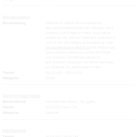
Nikolausdienst
Beschreibung:
Initiative e.V. bietet Nikolausdienst an
Alle Jahre wieder kommt der Nikolaus samt
Krampus und Engerl ins Haus. Auch heuer
wieder am 05. und 06. Dezember zwischen 17
und 20 Uhr. Wir bitten um Anmeldung unter
nikolaus@initiative-altdorf.de
mit Angabe des
gewünschten Zeitraums, Anzahl der Kinder
und Adresse. Der Nikolausdienst ist
grundsätzlich kostenlos, wir bitten allerdings
um Spenden für einen guten Zweck.
Termin:
05.12.2026
–
06.12.2026
Kategorie:
Kinder
Seniorennachmittag
Beschreibung:
Infos bei Frau Kipper, Tel. 34485
Termin:
15.12.2026 14:00 Uhr
Kategorie:
Senioren
Starkbierfest
Termin:
20.03.2027 18:00 Uhr