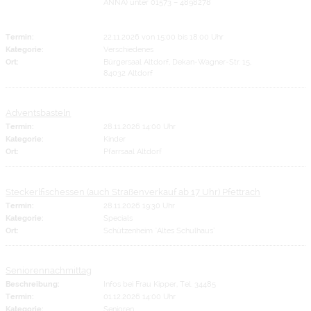
ANNA) unter 01573 – 4898278
Termin:
22.11.2026 von 15:00
bis 18:00 Uhr
Kategorie:
Verschiedenes
Ort:
Bürgersaal Altdorf, Dekan-Wagner-Str. 15,
84032 Altdorf
Adventsbasteln
Termin:
28.11.2026 14:00 Uhr
Kategorie:
Kinder
Ort:
Pfarrsaal Altdorf
Steckerlfischessen (auch Straßenverkauf ab 17 Uhr) Pfettrach
Termin:
28.11.2026 19:30 Uhr
Kategorie:
Specials
Ort:
Schützenheim "Altes Schulhaus"
Seniorennachmittag
Beschreibung:
Infos bei Frau Kipper, Tel. 34485
Termin:
01.12.2026 14:00 Uhr
Kategorie:
Senioren