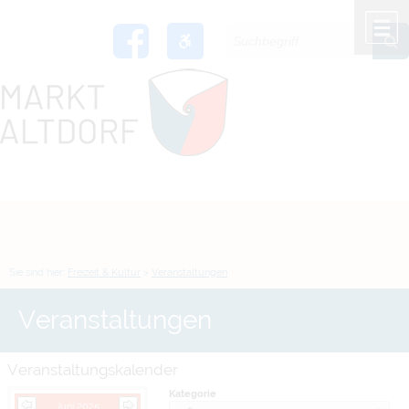
Zum Inhalt
,
zur Navigation
oder
zur Startseite
springen.
chließen
M
Sie sind hier:
Freizeit & Kultur
>
Veranstaltungen
Veranstaltungen
Veranstaltungskalender
Kategorie
Juni 2025