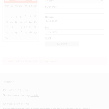
Mo
Di
Mi
Do
Fr
Sa
So
Suchwort
1
2
3
4
5
6
7
8
Datum
9
10
11
12
13
14
15
16
17
18
19
20
21
22
bis:
23
24
25
26
27
28
29
30
reset
Es wurden keine Veranstaltungen gefunden.
Termine
Di 11.08.2026 | 14:00
Seniorennachmittag
...mehr
Sa 15.08.2026 | 10:30
Festgottesdienst mit Kräutersegnung zu Mariä Himmelfahrt
...mehr