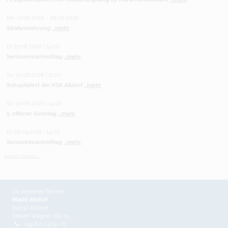
Mo 17.08.2026 - 28.08.2026
Straßenkehrung
...mehr
Di 25.08.2026 | 14:00
Seniorennachmittag
...mehr
So 30.08.2026 | 11:00
Schupfafest der KSK Altdorf
...mehr
So 30.08.2026 | 14:00
5. offener Sonntag
...mehr
Di 08.09.2026 | 14:00
Seniorennachmittag
...mehr
weitere Termine ...
So erreichen Sie uns
Markt Altdorf
84032 Altdorf
Dekan-Wagner-Str. 13
+49 871/303 - 0