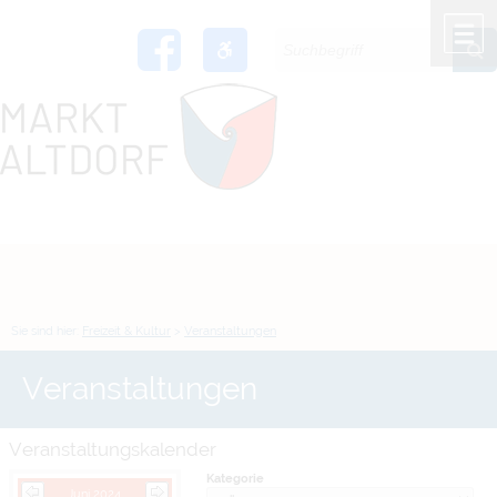
Zum Inhalt
,
zur Navigation
oder
zur Startseite
springen.
chließen
M
Sie sind hier:
Freizeit & Kultur
>
Veranstaltungen
Veranstaltungen
Veranstaltungskalender
Kategorie
Juni 2024