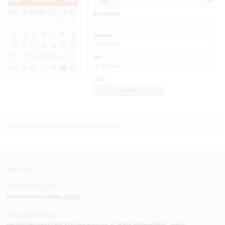
Mo
Di
Mi
Do
Fr
Sa
So
Suchwort
1
2
3
4
5
6
7
8
9
Datum
10
11
12
13
14
15
16
17
18
19
20
21
22
23
bis:
24
25
26
27
28
29
30
reset
Es wurden keine Veranstaltungen gefunden.
Termine
Di 11.08.2026 | 14:00
Seniorennachmittag
...mehr
Sa 15.08.2026 | 10:30
Festgottesdienst mit Kräutersegnung zu Mariä Himmelfahrt
...mehr