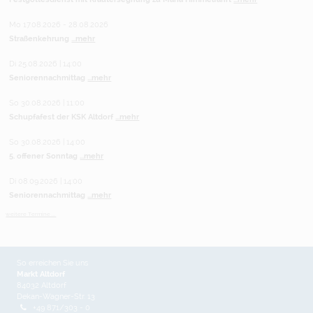
Mo 17.08.2026 - 28.08.2026
Straßenkehrung
...mehr
Di 25.08.2026 | 14:00
Seniorennachmittag
...mehr
So 30.08.2026 | 11:00
Schupfafest der KSK Altdorf
...mehr
So 30.08.2026 | 14:00
5. offener Sonntag
...mehr
Di 08.09.2026 | 14:00
Seniorennachmittag
...mehr
weitere Termine ...
So erreichen Sie uns
Markt Altdorf
84032 Altdorf
Dekan-Wagner-Str. 13
+49 871/303 - 0