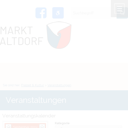
Zum Inhalt
,
zur Navigation
oder
zur Startseite
springen.
chließen
M
Sie sind hier:
Freizeit & Kultur
>
Veranstaltungen
Veranstaltungen
Veranstaltungskalender
Kategorie
September 2024