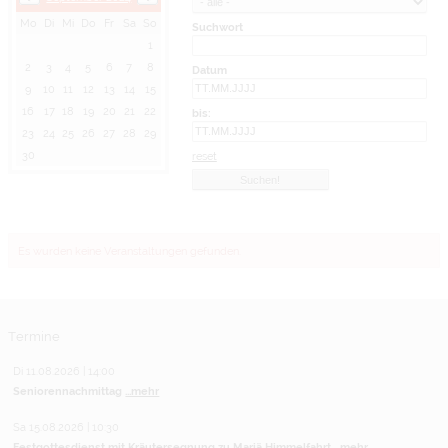
Mo
Di
Mi
Do
Fr
Sa
So
Suchwort
1
2
3
4
5
6
7
8
Datum
9
10
11
12
13
14
15
16
17
18
19
20
21
22
bis:
23
24
25
26
27
28
29
30
reset
Es wurden keine Veranstaltungen gefunden.
Termine
Di 11.08.2026 | 14:00
Seniorennachmittag
...mehr
Sa 15.08.2026 | 10:30
Festgottesdienst mit Kräutersegnung zu Mariä Himmelfahrt
...mehr