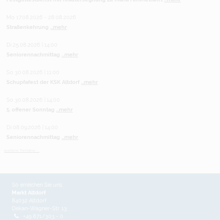
Mo 17.08.2026 - 28.08.2026
Straßenkehrung
...mehr
Di 25.08.2026 | 14:00
Seniorennachmittag
...mehr
So 30.08.2026 | 11:00
Schupfafest der KSK Altdorf
...mehr
So 30.08.2026 | 14:00
5. offener Sonntag
...mehr
Di 08.09.2026 | 14:00
Seniorennachmittag
...mehr
weitere Termine ...
So erreichen Sie uns
Markt Altdorf
84032 Altdorf
Dekan-Wagner-Str. 13
+49 871/303 - 0