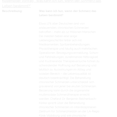
Kostenloser Vortrag: "Was kann ich tun, wenn der Schmerz das
Leben bestimmt?"
Beschreibung:
Was kann ich tun, wenn der Schmerz das
Leben bestimmt?
Etwa 17% aller Deutschen sind von
andauernden, chronischen Schmerzen
betroffen - mehr als 12 Millionen Menschen.
Die meisten haben eine lange
Leidensgeschichte hinter sich mit
Medikamenten, Spritzenbehandlungen,
Physiotherapie und häufig auch mehrfachen
Operationen. Bewegungsvermeidung, Schon-
und Fehlhaltungen, zunehmende Hilflosigkeit
und frustrierende Therapieversuche führen zu
schwindender Hoffnung auf Besserung und
letztlich zu Auswirkungen im Alltag und
sozialen Bereich – die Lebensqualität ist
deutlich beeinträchtigt. Die Behandlung
chronischer Schmerzen unterscheidet sich
gravierend von jener bei akuten Schmerzen:
Besserung kann durch die sogenannte
multimodale Schmerztherapie erreicht
werden. Chefarzt Dr. Benjamin Reichenbach-
Klinke spricht über die Behandlung
chronischer Schmerzen im Interdisziplinären
Zentrum für Schmerzmedizin an der LA-Regio
Klinik Vilsbiburg und wie chronische