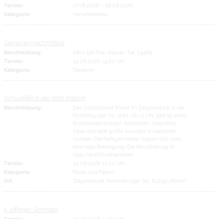
Termin:
17.08.2026
–
28.08.2026
Kategorie:
Verschiedenes
Seniorennachmittag
Beschreibung:
Infos bei Frau Kipper, Tel. 34485
Termin:
25.08.2026 14:00 Uhr
Kategorie:
Senioren
Schupfafest der KSK Altdorf
Beschreibung:
Das Schupfafest findet im Ziegeleistadl in der
Rottenburger Str. statt. Ab 11 Uhr gibt es einen
Bundeswehreintopf, Rollbraten, Gegrilltes,
Käse und eine große Auswahl an leckeren
Kuchen. Die fleißigen Helfer freuen sich über
eine rege Beteiligung. Die Bevölkerung ist
dazu herzlich eingeladen.
Termin:
30.08.2026 11:00 Uhr
Kategorie:
Feste und Feiern
Ort:
Ziegeleistadl, Rottenburger Str., 84032 Altdorf
5. offener Sonntag
Termin:
30.08.2026 14:00 Uhr