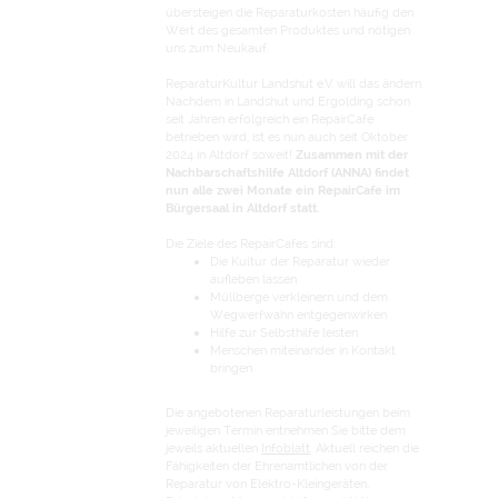
übersteigen die Reparaturkosten häufig den
Wert des gesamten Produktes und nötigen
uns zum Neukauf.
ReparaturKultur Landshut e.V. will das ändern.
Nachdem in Landshut und Ergolding schon
seit Jahren erfolgreich ein RepairCafe
betrieben wird, ist es nun auch seit Oktober
2024 in Altdorf soweit!
Zusammen mit der
Nachbarschaftshilfe Altdorf (ANNA) findet
nun alle zwei Monate ein RepairCafe im
Bürgersaal in Altdorf statt.
Die Ziele des RepairCafes sind:
Die Kultur der Reparatur wieder
aufleben lassen
Müllberge verkleinern und dem
Wegwerfwahn entgegenwirken
Hilfe zur Selbsthilfe leisten
Menschen miteinander in Kontakt
bringen
Die angebotenen Reparaturleistungen beim
jeweiligen Termin entnehmen Sie bitte dem
jeweils aktuellen
Infoblatt
. Aktuell reichen die
Fähigkeiten der Ehrenamtlichen von der
Reparatur von Elektro-Kleingeräten,