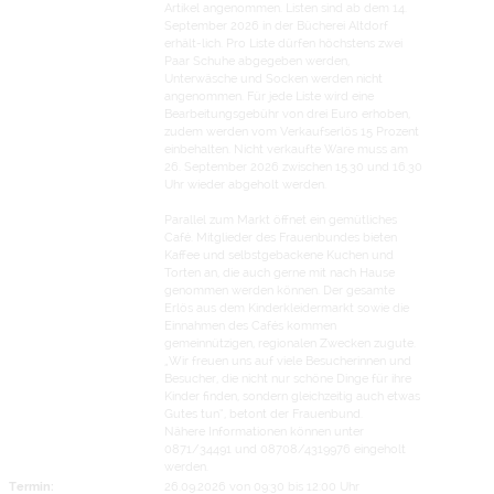
Artikel angenommen. Listen sind ab dem 14.
September 2026 in der Bücherei Altdorf
erhält-lich. Pro Liste dürfen höchstens zwei
Paar Schuhe abgegeben werden,
Unterwäsche und Socken werden nicht
angenommen. Für jede Liste wird eine
Bearbeitungsgebühr von drei Euro erhoben,
zudem werden vom Verkaufserlös 15 Prozent
einbehalten. Nicht verkaufte Ware muss am
26. September 2026 zwischen 15.30 und 16.30
Uhr wieder abgeholt werden.
Parallel zum Markt öffnet ein gemütliches
Café. Mitglieder des Frauenbundes bieten
Kaffee und selbstgebackene Kuchen und
Torten an, die auch gerne mit nach Hause
genommen werden können. Der gesamte
Erlös aus dem Kinderkleidermarkt sowie die
Einnahmen des Cafés kommen
gemeinnützigen, regionalen Zwecken zugute.
„Wir freuen uns auf viele Besucherinnen und
Besucher, die nicht nur schöne Dinge für ihre
Kinder finden, sondern gleichzeitig auch etwas
Gutes tun“, betont der Frauenbund.
Nähere Informationen können unter
0871/34491 und 08708/4319976 eingeholt
werden.
Termin:
26.09.2026 von 09:30
bis 12:00 Uhr