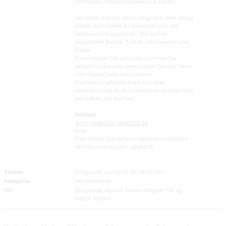
Fahrrädern, Messerschleifen und Nähen.
Sie haben Freude daran, Dinge aus dem Alltag
wieder zum Leben zu erwecken und sind
handwerklich geschickt? Wir suchen
begeisterte Bastler, Tüftler, Handwerker und
Näher.
Dann melden Sie sich oder kommen Sie
einfach vorbei und unterstützen Sie das Team
vom RepairCafe! Auch unsere
Nachbarschaftshilfe freut sich über
Unterstützung als Kuchenbäcker/in oder Hilfe
bei Kaffee und Kuchen!
Kontakt:
www.repaircafe-landshut.de
oder
Frau Möller (Sprecherin Nachbarschaftshilfe
ANNA) unter 01573 – 4898278
Termin:
27.09.2026 von 15:00
bis 18:00 Uhr
Kategorie:
Verschiedenes
Ort:
Bürgersaal Altdorf, Dekan-Wagner-Str. 15,
84032 Altdorf