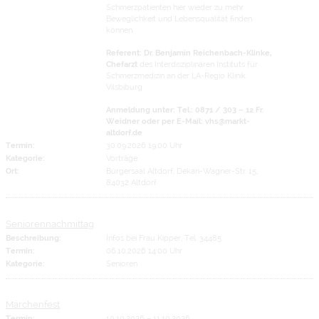
Schmerzpatienten hier wieder zu mehr
Beweglichkeit und Lebensqualität finden
können.
Referent: Dr. Benjamin Reichenbach-Klinke,
Chefarzt
des Interdisziplinären Instituts für
Schmerzmedizin an der LA-Regio Klinik
Vilsbiburg
Anmeldung unter: Tel.: 0871 / 303 – 12 Fr.
Weidner oder per E-Mail: vhs@markt-
altdorf.de
Termin:
30.09.2026 19:00 Uhr
Kategorie:
Vorträge
Ort:
Bürgersaal Altdorf, Dekan-Wagner-Str. 15,
84032 Altdorf
Seniorennachmittag
Beschreibung:
Infos bei Frau Kipper, Tel. 34485
Termin:
06.10.2026 14:00 Uhr
Kategorie:
Senioren
Märchenfest
Termin:
10.10.2026
–
11.10.2026