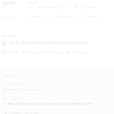
Kategorie:
Specials
Ort:
Bücherei Altdorf, Dekan-Wagner-Str. 15, 84032 Altdorf
Downloads
Die gefundenen Termine als VCS-Kalenderdatei downloaden
Die gefundenen Termine als iCal-Kalenderdatei downloaden
Termine
Di 11.08.2026 | 14:00
Seniorennachmittag
...mehr
Sa 15.08.2026 | 10:30
Festgottesdienst mit Kräutersegnung zu Mariä Himmelfahrt
...mehr
Mo 17.08.2026 - 28.08.2026