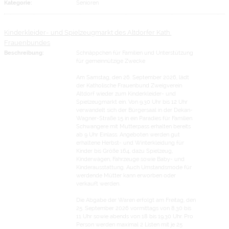
Kategorie:
Senioren
Kinderkleider- und Spielzeugmarkt des Altdorfer Kath.
Frauenbundes
Beschreibung:
Schnäppchen für Familien und Unterstützung
für gemeinnützige Zwecke
Am Samstag, den 26. September 2026, lädt
der Katholische Frauenbund Zweigverein
Altdorf wieder zum Kinderkleider- und
Spielzeugmarkt ein. Von 9.30 Uhr bis 12 Uhr
verwandelt sich der Bürgersaal in der Dekan-
Wagner-Straße 15 in ein Paradies für Familien.
Schwangere mit Mutterpass erhalten bereits
ab 9 Uhr Einlass. Angeboten werden gut
erhaltene Herbst- und Winterkleidung für
Kinder bis Größe 164, dazu Spielzeug,
Kinderwägen, Fahrzeuge sowie Baby- und
Kinderausstattung. Auch Umstandsmode für
werdende Mütter kann erworben oder
verkauft werden.
Die Abgabe der Waren erfolgt am Freitag, den
25. September 2026 vormittags von 8.30 bis
11 Uhr sowie abends von 18 bis 19.30 Uhr. Pro
Person werden maximal 2 Listen mit je 25