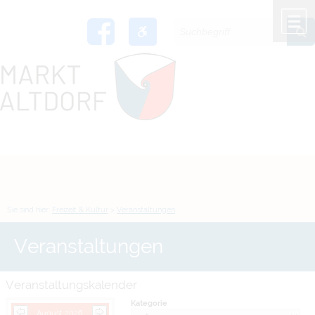
Zum Inhalt
,
zur Navigation
oder
zur Startseite
springen.
chließen
M
Sie sind hier:
Freizeit & Kultur
>
Veranstaltungen
Veranstaltungen
Veranstaltungskalender
Kategorie
August 2026