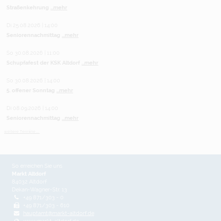
Straßenkehrung
...mehr
Di 25.08.2026 | 14:00
Seniorennachmittag
...mehr
So 30.08.2026 | 11:00
Schupfafest der KSK Altdorf
...mehr
So 30.08.2026 | 14:00
5. offener Sonntag
...mehr
Di 08.09.2026 | 14:00
Seniorennachmittag
...mehr
weitere Termine ...
So erreichen Sie uns
Markt Altdorf
84032 Altdorf
Dekan-Wagner-Str. 13
+49 871/303 - 0
+49 871/303 - 610
hauptamt@markt-altdorf.de