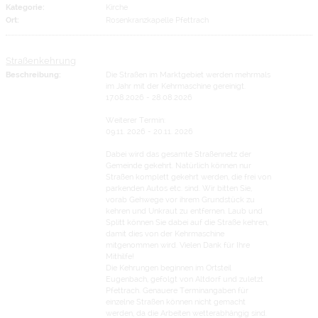
Kategorie:
Kirche
Ort:
Rosenkranzkapelle Pfettrach
Straßenkehrung
Beschreibung:
Die Straßen im Marktgebiet werden mehrmals
im Jahr mit der Kehrmaschine gereinigt.
17.08.2026 - 28.08.2026
Weiterer Termin:
09.11. 2026 - 20.11. 2026
Dabei wird das gesamte Straßennetz der
Gemeinde gekehrt. Natürlich können nur
Straßen komplett gekehrt werden, die frei von
parkenden Autos etc. sind. Wir bitten Sie,
vorab Gehwege vor ihrem Grundstück zu
kehren und Unkraut zu entfernen. Laub und
Splitt können Sie dabei auf die Straße kehren,
damit dies von der Kehrmaschine
mitgenommen wird. Vielen Dank für Ihre
Mithilfe!
Die Kehrungen beginnen im Ortsteil
Eugenbach, gefolgt von Altdorf und zuletzt
Pfettrach. Genauere Terminangaben für
einzelne Straßen können nicht gemacht
werden, da die Arbeiten wetterabhängig sind.