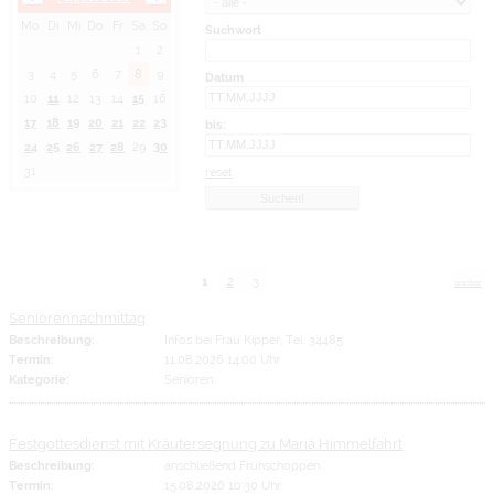
Mo
Di
Mi
Do
Fr
Sa
So
Suchwort
1
2
3
4
5
6
7
8
9
Datum
10
11
12
13
14
15
16
17
18
19
20
21
22
23
bis:
24
25
26
27
28
29
30
31
reset
1
2
3
weiter
Seniorennachmittag
Beschreibung:
Infos bei Frau Kipper, Tel. 34485
Termin:
11.08.2026 14:00 Uhr
Kategorie:
Senioren
Festgottesdienst mit Kräutersegnung zu Mariä Himmelfahrt
Beschreibung:
anschließend Frühschoppen
Termin:
15.08.2026 10:30 Uhr