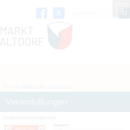
Zum Inhalt
,
zur Navigation
oder
zur Startseite
springen.
chließen
M
Sie sind hier:
Freizeit & Kultur
>
Veranstaltungen
Veranstaltungen
Veranstaltungskalender
Kategorie
August 2026