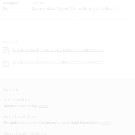
Kategorie:
Specials
Ort:
Bücherei Altdorf, Dekan-Wagner-Str. 15, 84032 Altdorf
Downloads
Die gefundenen Termine als VCS-Kalenderdatei downloaden
Die gefundenen Termine als iCal-Kalenderdatei downloaden
Termine
Di 11.08.2026 | 14:00
Seniorennachmittag
...mehr
Sa 15.08.2026 | 10:30
Festgottesdienst mit Kräutersegnung zu Mariä Himmelfahrt
...mehr
Mo 17.08.2026 - 28.08.2026