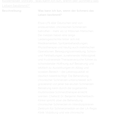
Kostenloser Vortrag: "Was kann ich tun, wenn der Schmerz das
Leben bestimmt?"
Beschreibung:
Was kann ich tun, wenn der Schmerz das
Leben bestimmt?
Etwa 17% aller Deutschen sind von
andauernden, chronischen Schmerzen
betroffen - mehr als 12 Millionen Menschen.
Die meisten haben eine lange
Leidensgeschichte hinter sich mit
Medikamenten, Spritzenbehandlungen,
Physiotherapie und häufig auch mehrfachen
Operationen. Bewegungsvermeidung, Schon-
und Fehlhaltungen, zunehmende Hilflosigkeit
und frustrierende Therapieversuche führen zu
schwindender Hoffnung auf Besserung und
letztlich zu Auswirkungen im Alltag und
sozialen Bereich – die Lebensqualität ist
deutlich beeinträchtigt. Die Behandlung
chronischer Schmerzen unterscheidet sich
gravierend von jener bei akuten Schmerzen:
Besserung kann durch die sogenannte
multimodale Schmerztherapie erreicht
werden. Chefarzt Dr. Benjamin Reichenbach-
Klinke spricht über die Behandlung
chronischer Schmerzen im Interdisziplinären
Zentrum für Schmerzmedizin an der LA-Regio
Klinik Vilsbiburg und wie chronische