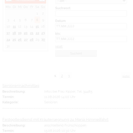
Mo
Di
Mi
Do
Fr
Sa
So
Suchwort
1
2
3
4
5
6
7
8
9
Datum
10
11
12
13
14
15
16
17
18
19
20
21
22
23
bis:
24
25
26
27
28
29
30
31
reset
1
2
3
weiter
Seniorennachmittag
Beschreibung:
Infos bei Frau Kipper, Tel. 34485
Termin:
11.08.2026 14:00 Uhr
Kategorie:
Senioren
Festgottesdienst mit Kräutersegnung zu Mariä Himmelfahrt
Beschreibung:
anschließend Frühschoppen
Termin:
15.08.2026 10:30 Uhr