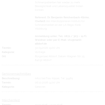
Schmerzpatienten hier wieder zu mehr
Beweglichkeit und Lebensqualität finden
können.
Referent: Dr. Benjamin Reichenbach-Klinke,
Chefarzt
des Interdisziplinären Instituts für
Schmerzmedizin an der LA-Regio Klinik
Vilsbiburg
Anmeldung unter: Tel.: 0871 / 303 – 12 Fr.
Weidner oder per E-Mail: vhs@markt-
altdorf.de
Termin:
30.09.2026 19:00 Uhr
Kategorie:
Vorträge
Ort:
Bürgersaal Altdorf, Dekan-Wagner-Str. 15,
84032 Altdorf
Seniorennachmittag
Beschreibung:
Infos bei Frau Kipper, Tel. 34485
Termin:
06.10.2026 14:00 Uhr
Kategorie:
Senioren
Märchenfest
Termin:
10.10.2026
–
11.10.2026