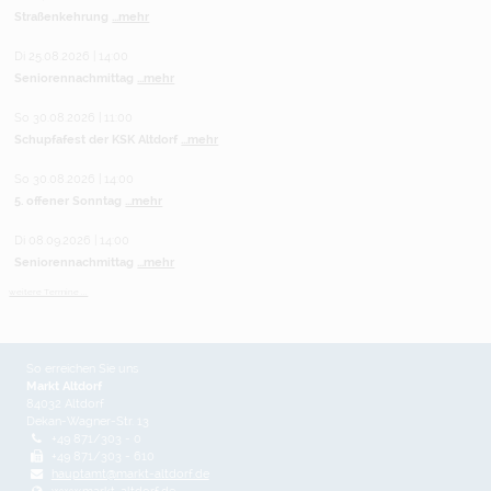
Straßenkehrung
...mehr
Di 25.08.2026 | 14:00
Seniorennachmittag
...mehr
So 30.08.2026 | 11:00
Schupfafest der KSK Altdorf
...mehr
So 30.08.2026 | 14:00
5. offener Sonntag
...mehr
Di 08.09.2026 | 14:00
Seniorennachmittag
...mehr
weitere Termine ...
So erreichen Sie uns
Markt Altdorf
84032 Altdorf
Dekan-Wagner-Str. 13
+49 871/303 - 0
+49 871/303 - 610
hauptamt@markt-altdorf.de