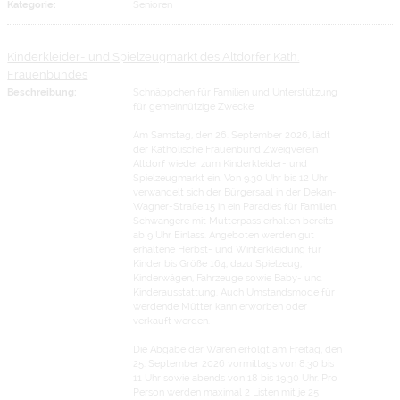
Kategorie:
Senioren
Kinderkleider- und Spielzeugmarkt des Altdorfer Kath.
Frauenbundes
Beschreibung:
Schnäppchen für Familien und Unterstützung
für gemeinnützige Zwecke
Am Samstag, den 26. September 2026, lädt
der Katholische Frauenbund Zweigverein
Altdorf wieder zum Kinderkleider- und
Spielzeugmarkt ein. Von 9.30 Uhr bis 12 Uhr
verwandelt sich der Bürgersaal in der Dekan-
Wagner-Straße 15 in ein Paradies für Familien.
Schwangere mit Mutterpass erhalten bereits
ab 9 Uhr Einlass. Angeboten werden gut
erhaltene Herbst- und Winterkleidung für
Kinder bis Größe 164, dazu Spielzeug,
Kinderwägen, Fahrzeuge sowie Baby- und
Kinderausstattung. Auch Umstandsmode für
werdende Mütter kann erworben oder
verkauft werden.
Die Abgabe der Waren erfolgt am Freitag, den
25. September 2026 vormittags von 8.30 bis
11 Uhr sowie abends von 18 bis 19.30 Uhr. Pro
Person werden maximal 2 Listen mit je 25