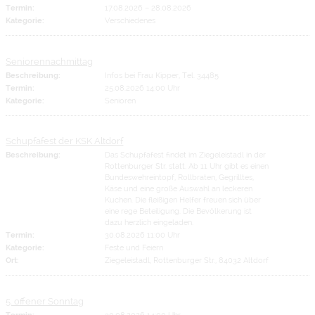
Termin:
17.08.2026
–
28.08.2026
Kategorie:
Verschiedenes
Seniorennachmittag
Beschreibung:
Infos bei Frau Kipper, Tel. 34485
Termin:
25.08.2026 14:00 Uhr
Kategorie:
Senioren
Schupfafest der KSK Altdorf
Beschreibung:
Das Schupfafest findet im Ziegeleistadl in der
Rottenburger Str. statt. Ab 11 Uhr gibt es einen
Bundeswehreintopf, Rollbraten, Gegrilltes,
Käse und eine große Auswahl an leckeren
Kuchen. Die fleißigen Helfer freuen sich über
eine rege Beteiligung. Die Bevölkerung ist
dazu herzlich eingeladen.
Termin:
30.08.2026 11:00 Uhr
Kategorie:
Feste und Feiern
Ort:
Ziegeleistadl, Rottenburger Str., 84032 Altdorf
5. offener Sonntag
Termin:
30.08.2026 14:00 Uhr