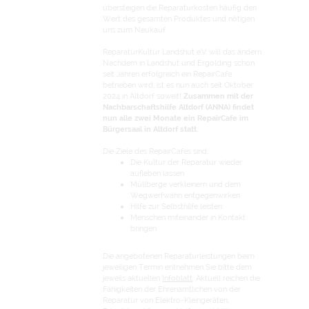
übersteigen die Reparaturkosten häufig den
Wert des gesamten Produktes und nötigen
uns zum Neukauf.
ReparaturKultur Landshut e.V. will das ändern.
Nachdem in Landshut und Ergolding schon
seit Jahren erfolgreich ein RepairCafe
betrieben wird, ist es nun auch seit Oktober
2024 in Altdorf soweit!
Zusammen mit der
Nachbarschaftshilfe Altdorf (ANNA) findet
nun alle zwei Monate ein RepairCafe im
Bürgersaal in Altdorf statt.
Die Ziele des RepairCafes sind:
Die Kultur der Reparatur wieder
aufleben lassen
Müllberge verkleinern und dem
Wegwerfwahn entgegenwirken
Hilfe zur Selbsthilfe leisten
Menschen miteinander in Kontakt
bringen
Die angebotenen Reparaturleistungen beim
jeweiligen Termin entnehmen Sie bitte dem
jeweils aktuellen
Infoblatt
. Aktuell reichen die
Fähigkeiten der Ehrenamtlichen von der
Reparatur von Elektro-Kleingeräten,