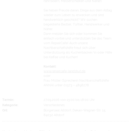
Fahrrädern, Messerschleifen und Nähen.
Sie haben Freude daran, Dinge aus dem Alltag
wieder zum Leben zu erwecken und sind
handwerklich geschickt? Wir suchen
begeisterte Bastler, Tüftler, Handwerker und
Näher.
Dann melden Sie sich oder kommen Sie
einfach vorbei und unterstützen Sie das Team
vom RepairCafe! Auch unsere
Nachbarschaftshilfe freut sich über
Unterstützung als Kuchenbäcker/in oder Hilfe
bei Kaffee und Kuchen!
Kontakt:
www.repaircafe-landshut.de
oder
Frau Möller (Sprecherin Nachbarschaftshilfe
ANNA) unter 01573 – 4898278
Termin:
27.09.2026 von 15:00
bis 18:00 Uhr
Kategorie:
Verschiedenes
Ort:
Bürgersaal Altdorf, Dekan-Wagner-Str. 15,
84032 Altdorf