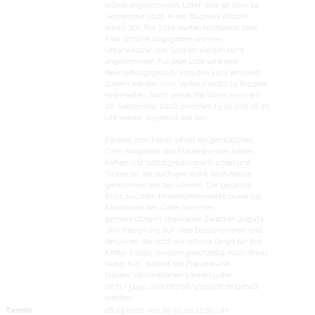
Artikel angenommen. Listen sind ab dem 14.
September 2026 in der Bücherei Altdorf
erhält-lich. Pro Liste dürfen höchstens zwei
Paar Schuhe abgegeben werden,
Unterwäsche und Socken werden nicht
angenommen. Für jede Liste wird eine
Bearbeitungsgebühr von drei Euro erhoben,
zudem werden vom Verkaufserlös 15 Prozent
einbehalten. Nicht verkaufte Ware muss am
26. September 2026 zwischen 15.30 und 16.30
Uhr wieder abgeholt werden.
Parallel zum Markt öffnet ein gemütliches
Café. Mitglieder des Frauenbundes bieten
Kaffee und selbstgebackene Kuchen und
Torten an, die auch gerne mit nach Hause
genommen werden können. Der gesamte
Erlös aus dem Kinderkleidermarkt sowie die
Einnahmen des Cafés kommen
gemeinnützigen, regionalen Zwecken zugute.
„Wir freuen uns auf viele Besucherinnen und
Besucher, die nicht nur schöne Dinge für ihre
Kinder finden, sondern gleichzeitig auch etwas
Gutes tun“, betont der Frauenbund.
Nähere Informationen können unter
0871/34491 und 08708/4319976 eingeholt
werden.
Termin:
26.09.2026 von 09:30
bis 12:00 Uhr