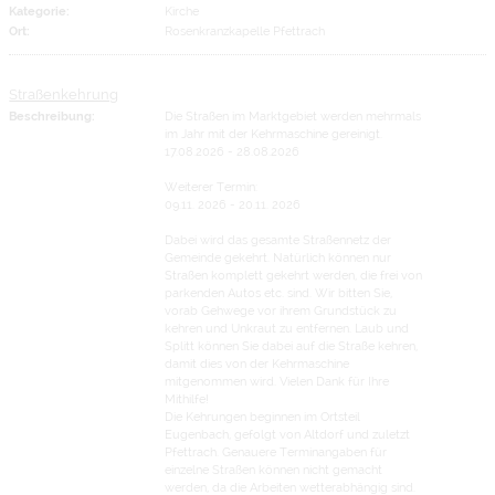
Kategorie:
Kirche
Ort:
Rosenkranzkapelle Pfettrach
Straßenkehrung
Beschreibung:
Die Straßen im Marktgebiet werden mehrmals
im Jahr mit der Kehrmaschine gereinigt.
17.08.2026 - 28.08.2026
Weiterer Termin:
09.11. 2026 - 20.11. 2026
Dabei wird das gesamte Straßennetz der
Gemeinde gekehrt. Natürlich können nur
Straßen komplett gekehrt werden, die frei von
parkenden Autos etc. sind. Wir bitten Sie,
vorab Gehwege vor ihrem Grundstück zu
kehren und Unkraut zu entfernen. Laub und
Splitt können Sie dabei auf die Straße kehren,
damit dies von der Kehrmaschine
mitgenommen wird. Vielen Dank für Ihre
Mithilfe!
Die Kehrungen beginnen im Ortsteil
Eugenbach, gefolgt von Altdorf und zuletzt
Pfettrach. Genauere Terminangaben für
einzelne Straßen können nicht gemacht
werden, da die Arbeiten wetterabhängig sind.