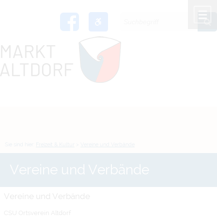
Zum Inhalt
,
zur Navigation
oder
zur Startseite
springen.
chließen
M
Sie sind hier:
Freizeit & Kultur
>
Vereine und Verbände
Vereine und Verbände
Vereine und Verbände
CSU Ortsverein Altdorf