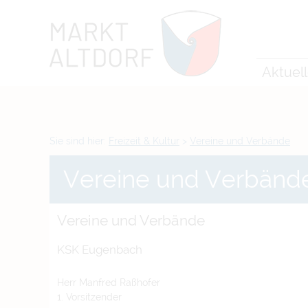
Zum Inhalt
,
zur Navigation
oder
zur Startseite
springen.
chließen
Aktuel
Sie sind hier:
Freizeit & Kultur
>
Vereine und Verbände
Vereine und Verbänd
Vereine und Verbände
KSK Eugenbach
Herr Manfred Raßhofer
1. Vorsitzender