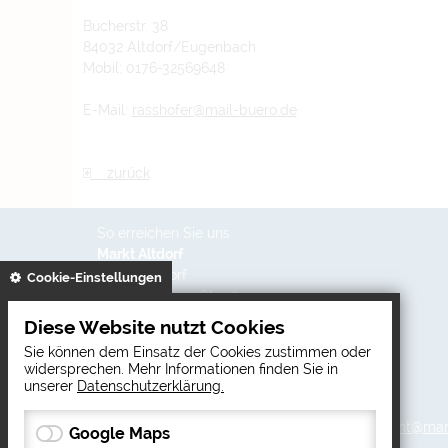
Bucherstr. 38
84032 Altdorf/Eugenbach
Mobil: 0176-32569648
E-Mail:
rasshofer@mail-buero.de
zurück
So erreichen Sie uns
Markt Altdorf
84032 Altdorf
gespeichert
Cookie-Einstellungen
Dekan-Wagner-Str. 13
+49 871/303 - 0
Diese Website nutzt Cookies
+49 871/303 - 610
Sie können dem Einsatz der Cookies zustimmen oder
hauptamt@markt-altdorf.de
widersprechen. Mehr Informationen finden Sie in
www.markt-altdorf.de
unserer
Datenschutzerklärung.
Copyright © 2026 Markt Altdorf | E-Mail:
hauptamt@mark
Google Maps