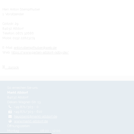
Herr Anton Stempfhuber
1. Vorsitzender
Götzstr. 29
84032 Altdorf
Telefon: 0871 32686
Mobil: 0152 22823274
E-Mail:
anton.stempfhuber@web.de
Web:
https://www.garten-altdorf-ndby.de/
zurück
So erreichen Sie uns
Markt Altdorf
84032 Altdorf
Dekan-Wagner-Str. 13
+49 871/303 - 0
+49 871/303 - 610
hauptamt@markt-altdorf.de
www.markt-altdorf.de
Öffnungszeiten
Montag
08:00 - 12:00