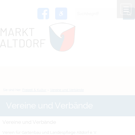
Zum Inhalt
,
zur Navigation
oder
zur Startseite
springen.
chließen
M
Sie sind hier:
Freizeit & Kultur
>
Vereine und Verbände
Vereine und Verbände
Vereine und Verbände
Verein für Gartenbau und Landespflege Altdorf e. V.