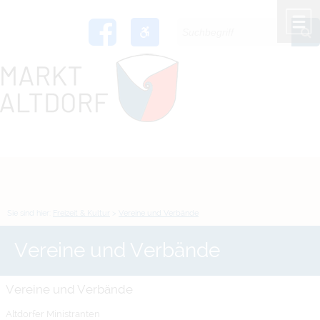
Zum Inhalt
,
zur Navigation
oder
zur Startseite
springen.
chließen
M
Sie sind hier:
Freizeit & Kultur
>
Vereine und Verbände
Vereine und Verbände
Vereine und Verbände
Altdorfer Ministranten