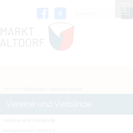
Zum Inhalt
,
zur Navigation
oder
zur Startseite
springen.
chließen
M
Sie sind hier:
Freizeit & Kultur
>
Vereine und Verbände
Vereine und Verbände
Vereine und Verbände
Kleingartenverein Altdorf e. V.