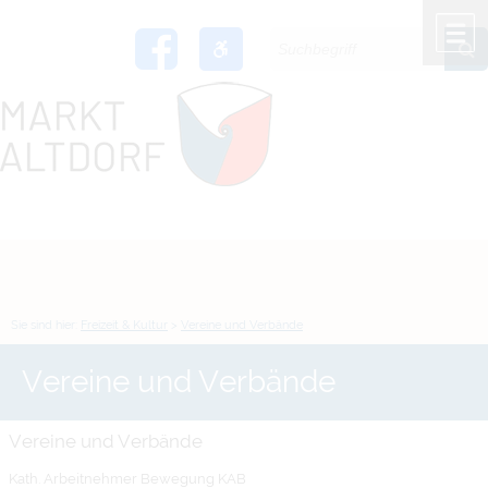
Zum Inhalt
,
zur Navigation
oder
zur Startseite
springen.
chließen
M
Sie sind hier:
Freizeit & Kultur
>
Vereine und Verbände
Vereine und Verbände
Vereine und Verbände
Kath. Arbeitnehmer Bewegung KAB