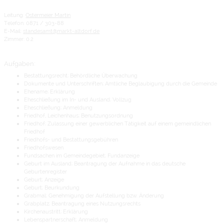
Leitung:
Ostermeier Martin
Telefon: 0871 / 303-88
E-Mail:
standesamt@markt-altdorf.de
Zimmer: 0.2
Aufgaben:
Bestattungsrecht; Behördliche Überwachung
Dokumente und Unterschriften; Amtliche Beglaubigung durch die Gemeinde
Ehename; Erklärung
Eheschließung im In- und Ausland; Vollzug
Eheschließung; Anmeldung
Friedhof, Leichenhaus; Benutzungsordnung
Friedhof; Zulassung einer gewerblichen Tätigkeit auf einem gemeindlichen
Friedhof
Friedhofs- und Bestattungsgebühren
Friedhofswesen
Fundsachen im Gemeindegebiet; Fundanzeige
Geburt im Ausland; Beantragung der Aufnahme in das deutsche
Geburtenregister
Geburt; Anzeige
Geburt; Beurkundung
Grabmal; Genehmigung der Aufstellung bzw. Änderung
Grabplatz; Beantragung eines Nutzungsrechts
Kirchenaustritt; Erklärung
Lebenspartnerschaft; Anmeldung