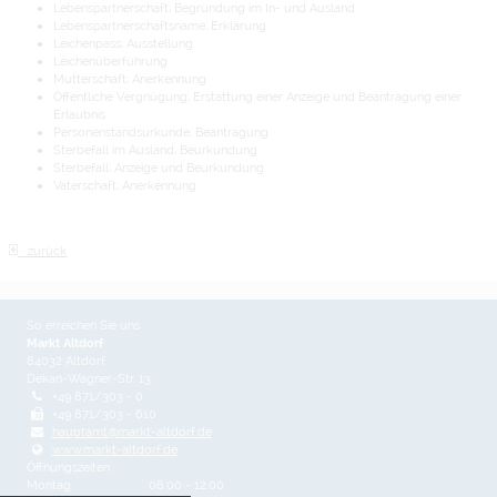
Lebenspartnerschaft; Begründung im In- und Ausland
Lebenspartnerschaftsname; Erklärung
Leichenpass; Ausstellung
Leichenüberführung
Mutterschaft; Anerkennung
Öffentliche Vergnügung; Erstattung einer Anzeige und Beantragung einer
Erlaubnis
Personenstandsurkunde; Beantragung
Sterbefall im Ausland; Beurkundung
Sterbefall; Anzeige und Beurkundung
Vaterschaft; Anerkennung
zurück
So erreichen Sie uns
Markt Altdorf
84032 Altdorf
Dekan-Wagner-Str. 13
+49 871/303 - 0
+49 871/303 - 610
hauptamt@markt-altdorf.de
www.markt-altdorf.de
Öffnungszeiten
Montag
08:00 - 12:00