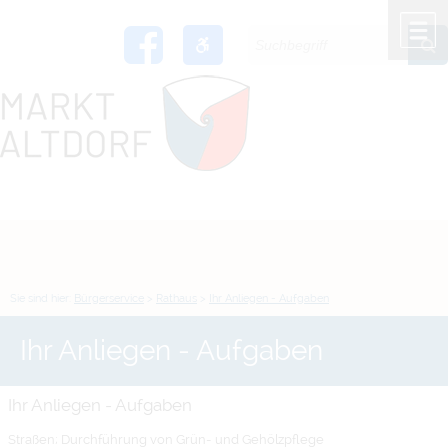
Zum Inhalt
,
zur Navigation
oder
zur Startseite
springen.
chließen
M
Sie sind hier:
Bürgerservice
>
Rathaus
>
Ihr Anliegen - Aufgaben
Ihr Anliegen - Aufgaben
Ihr Anliegen - Aufgaben
Straßen; Durchführung von Grün- und Gehölzpflege