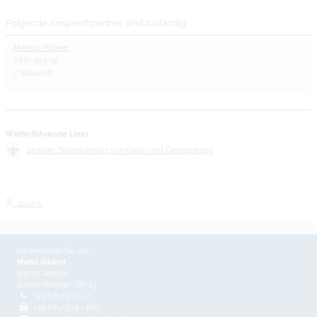
Folgende Ansprechpartner sind zuständig:
Markus Hübner
0871 303-32
2 (Bauamt)
Weiterführende Links
Straßen; Durchführung von Grün- und Gehölzpflege
zurück
So erreichen Sie uns
Markt Altdorf
84032 Altdorf
Dekan-Wagner-Str. 13
+49 871/303 - 0
+49 871/303 - 610