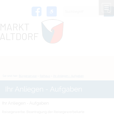
Zum Inhalt
,
zur Navigation
oder
zur Startseite
springen.
chließen
M
Sie sind hier:
Bürgerservice
>
Rathaus
>
Ihr Anliegen - Aufgaben
Ihr Anliegen - Aufgaben
Ihr Anliegen - Aufgaben
Reisegewerbe; Beantragung der Reisegewerbekarte