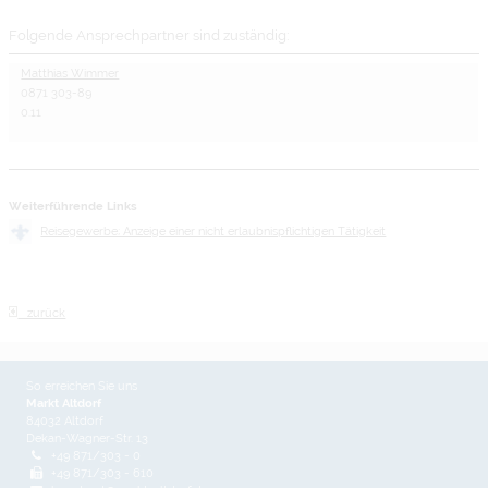
Folgende Ansprechpartner sind zuständig:
Matthias Wimmer
0871 303-89
0.11
Weiterführende Links
Reisegewerbe; Anzeige einer nicht erlaubnispflichtigen Tätigkeit
zurück
So erreichen Sie uns
Markt Altdorf
84032 Altdorf
Dekan-Wagner-Str. 13
+49 871/303 - 0
+49 871/303 - 610