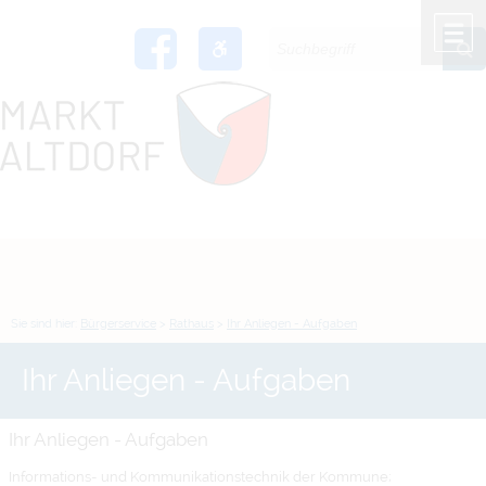
Zum Inhalt
,
zur Navigation
oder
zur Startseite
springen.
chließen
M
Sie sind hier:
Bürgerservice
>
Rathaus
>
Ihr Anliegen - Aufgaben
Ihr Anliegen - Aufgaben
Ihr Anliegen - Aufgaben
Informations- und Kommunikationstechnik der Kommune;