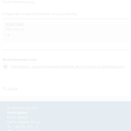
Systembetreuung
Folgende Ansprechpartner sind zuständig:
Walter Henz
0871 303-33
1.5
Weiterführende Links
Informations- und Kommunikationstechnik der Kommune; Systembetreuung
zurück
So erreichen Sie uns
Markt Altdorf
84032 Altdorf
Dekan-Wagner-Str. 13
+49 871/303 - 0