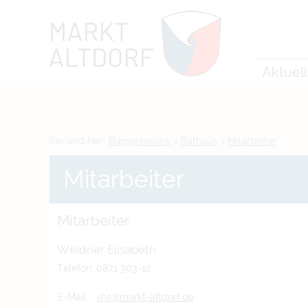
Zum Inhalt
,
zur Navigation
oder
zur Startseite
springen.
chließen
Aktuel
Sie sind hier:
Bürgerservice
>
Rathaus
>
Mitarbeiter
Mitarbeiter
Mitarbeiter
Weidner Elisabeth
Telefon: 0871 303-12
E-Mail:
vhs@markt-altdorf.de