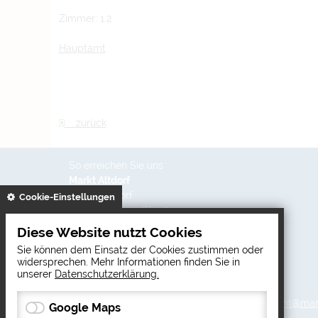
Zimmer: 1.2
Hauptamt
zurück
So erreichen Sie uns
Markt Altdorf
84032 Altdorf
gespeichert
Cookie-Einstellungen
Dekan-Wagner-Str. 13
+49 871/303 - 0
Diese Website nutzt Cookies
+49 871/303 - 610
Sie können dem Einsatz der Cookies zustimmen oder
hauptamt@markt-altdorf.de
widersprechen. Mehr Informationen finden Sie in
www.markt-altdorf.de
unserer
Datenschutzerklärung.
Copyright © 2026 Markt Altdorf | E-Mail:
hauptamt@mark
Google Maps